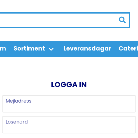
em
Sortiment
Leveransdagar
Cater
LOGGA IN
Mejladress
Mejladress
Lösenord
Lösenord