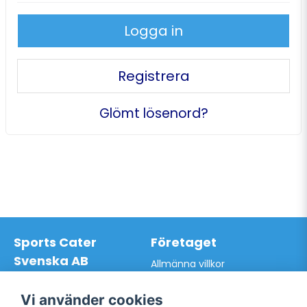
Logga in
Registrera
Glömt lösenord?
Sports Cater
Företaget
Svenska AB
Allmänna villkor
Hantverkarvägen 9A
Hur du handlar hos oss
145 63 Norsborg
Kontakta oss
Vi använder cookies
Org.nr: 559024-7762