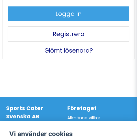
Logga in
Registrera
Glömt lösenord?
Sports Cater
Företaget
Svenska AB
Allmänna villkor
Hantverkarvägen 9A
Hur du handlar hos oss
145 63 Norsborg
Kontakta oss
Vi använder cookies
Org.nr: 559024-7762