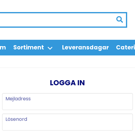
em
Sortiment
Leveransdagar
Cater
LOGGA IN
Mejladress
Mejladress
Lösenord
Lösenord