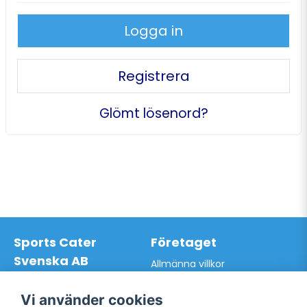
Logga in
Registrera
Glömt lösenord?
Sports Cater
Företaget
Svenska AB
Allmänna villkor
Hantverkarvägen 9A
Hur du handlar hos oss
145 63 Norsborg
Kontakta oss
Vi använder cookies
Org.nr: 559024-7762