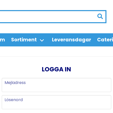
em
Sortiment
Leveransdagar
Cater
LOGGA IN
Mejladress
Mejladress
Lösenord
Lösenord