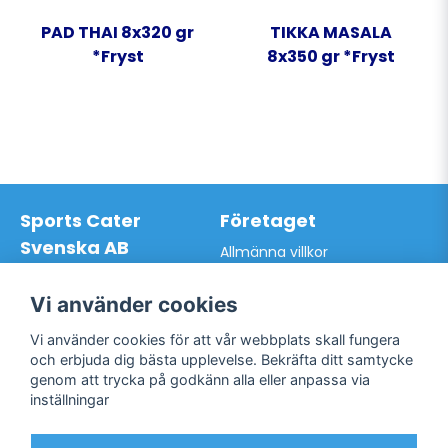
PAD THAI 8x320 gr
TIKKA MASALA
*Fryst
8x350 gr *Fryst
Sports Cater
Företaget
Svenska AB
Allmänna villkor
Hantverkarvägen 9A
Hur du handlar hos oss
145 63 Norsborg
Kontakta oss
Vi använder cookies
Org.nr: 559024-7762
Bli kund / Logga in
Telefon: 0761-866627
Vi använder cookies för att vår webbplats skall fungera
Mail:
info@sportscater.se
och erbjuda dig bästa upplevelse. Bekräfta ditt samtycke
genom att trycka på godkänn alla eller anpassa via
inställningar
Support
Sociala medier
Allmänna villkor
Facebook