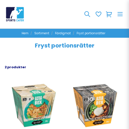
Hem
Sortiment
Färdigmat
Fryst portionsrätter
Fryst portionsrätter
2 produkter