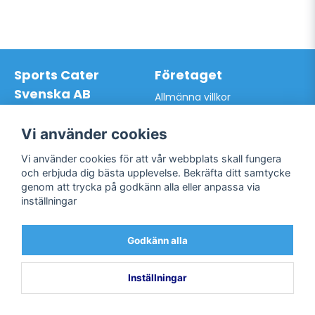
Sports Cater
Företaget
Svenska AB
Allmänna villkor
Hantverkarvägen 9A
Hur du handlar hos oss
145 63 Norsborg
Kontakta oss
Vi använder cookies
Org.nr: 559024-7762
Bli kund / Logga in
Telefon: 0761-866627
Vi använder cookies för att vår webbplats skall fungera
Mail:
info@sportscater.se
och erbjuda dig bästa upplevelse. Bekräfta ditt samtycke
genom att trycka på godkänn alla eller anpassa via
inställningar
Support
Sociala medier
Allmänna villkor
Facebook
Godkänn alla
Hur du handlar hos oss
Twitter
Kontakta oss
Bli kund / Logga in
Inställningar
Powered by Nyehandel AB