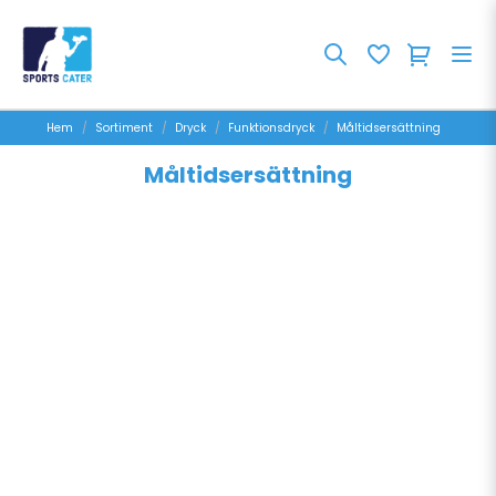
Hem
Sortiment
Dryck
Funktionsdryck
Måltidsersättning
Måltidsersättning