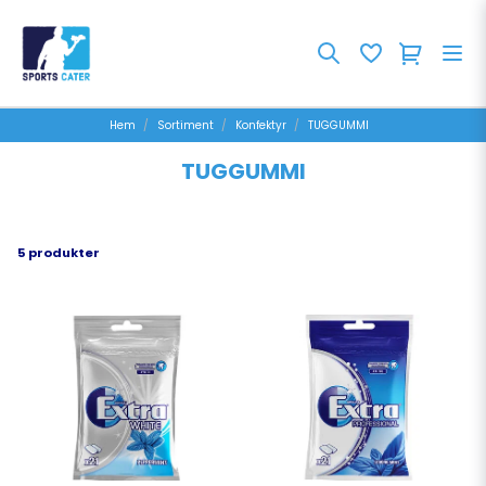
Hem
Sortiment
Konfektyr
TUGGUMMI
TUGGUMMI
5 produkter