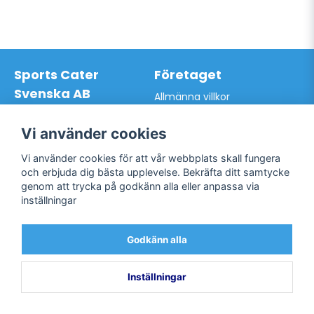
Sports Cater
Företaget
Svenska AB
Allmänna villkor
Hantverkarvägen 9A
Hur du handlar hos oss
145 63 Norsborg
Kontakta oss
Vi använder cookies
Org.nr: 559024-7762
Bli kund / Logga in
Telefon: 0761-866627
Vi använder cookies för att vår webbplats skall fungera
Mail:
info@sportscater.se
och erbjuda dig bästa upplevelse. Bekräfta ditt samtycke
genom att trycka på godkänn alla eller anpassa via
inställningar
Support
Sociala medier
Allmänna villkor
Facebook
Godkänn alla
Hur du handlar hos oss
Twitter
Kontakta oss
Bli kund / Logga in
Inställningar
Powered by Nyehandel AB