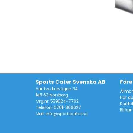
Sports Cater Svenska AB
Före
Hantverkarvägen 9A
Allmän
145 63 Norsborg
Hur du
Org.nr: 559024-7762
Konta
Telefon: 0761-866627
Bli ku
Mail:
info@sportscater.se