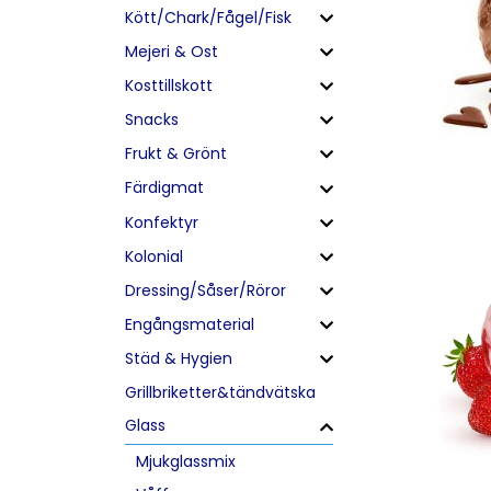
Kött/Chark/Fågel/Fisk
Mejeri & Ost
Kosttillskott
Snacks
Frukt & Grönt
Färdigmat
Konfektyr
Kolonial
Dressing/Såser/Röror
Engångsmaterial
Städ & Hygien
Grillbriketter&tändvätska
Glass
Mjukglassmix