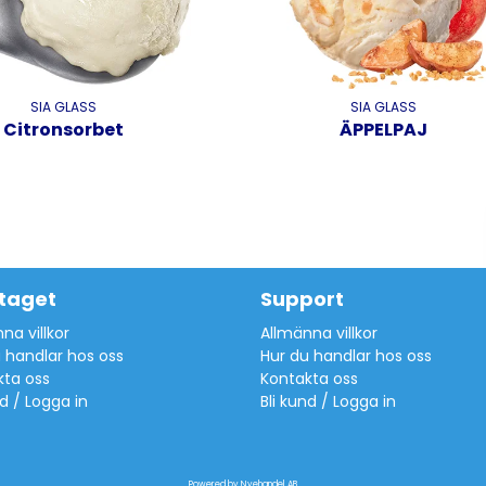
SIA GLASS
SIA GLASS
Citronsorbet
ÄPPELPAJ
taget
Support
na villkor
Allmänna villkor
 handlar hos oss
Hur du handlar hos oss
kta oss
Kontakta oss
nd / Logga in
Bli kund / Logga in
Powered by Nyehandel AB