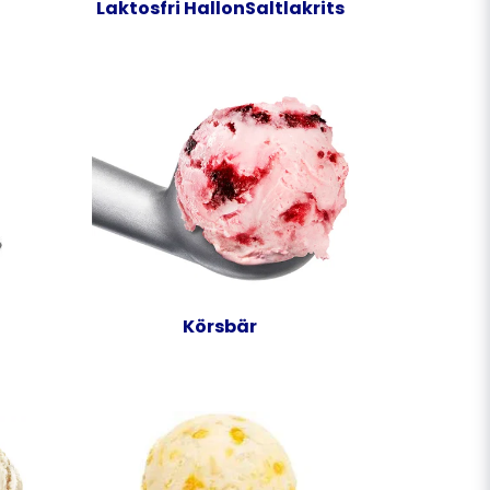
Laktosfri HallonSaltlakrits
Körsbär