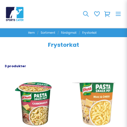
Hem
Sortiment
Färdigmat
Frystorkat
Frystorkat
3 produkter