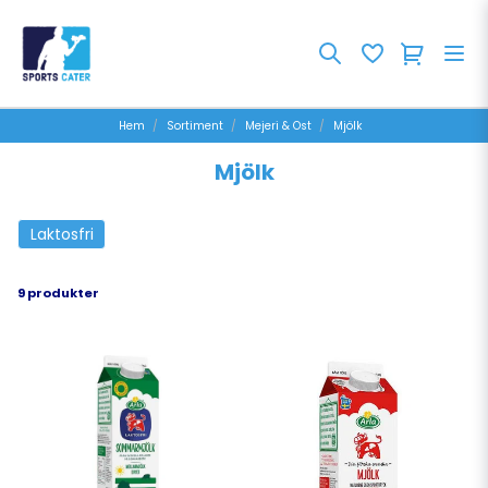
Hem
Sortiment
Mejeri & Ost
Mjölk
Mjölk
Laktosfri
9 produkter