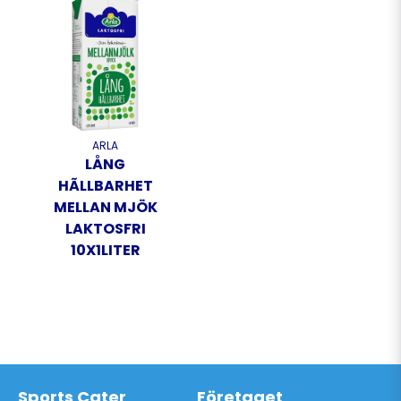
ARLA
LÅNG
HÃLLBARHET
MELLAN MJÖK
LAKTOSFRI
10X1LITER
Sports Cater
Företaget