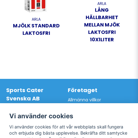
ARLA
LÅNG
HÃLLBARHET
ARLA
MELLAN MJÖK
MJÖLK STANDARD
LAKTOSFRI
LAKTOSFRI
10X1LITER
Sports Cater
Företaget
Svenska AB
Allmänna villkor
Hantverkarvägen 9A
Hur du handlar hos oss
145 63 Norsborg
Kontakta oss
Vi använder cookies
Org.nr: 559024-7762
Bli kund / Logga in
Telefon: 0761-866627
Vi använder cookies för att vår webbplats skall fungera
Mail:
info@sportscater.se
och erbjuda dig bästa upplevelse. Bekräfta ditt samtycke