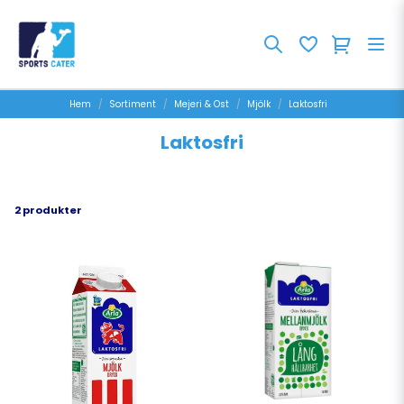
Hem
Sortiment
Mejeri & Ost
Mjölk
Laktosfri
Laktosfri
2 produkter