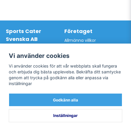
Sports Cater
Företaget
Svenska AB
Allmänna villkor
Hantverkarvägen 9A
Hur du handlar hos oss
145 63 Norsborg
Kontakta oss
Vi använder cookies
Org.nr: 559024-7762
Bli kund / Logga in
Telefon: 0761-866627
Vi använder cookies för att vår webbplats skall fungera
Mail:
info@sportscater.se
och erbjuda dig bästa upplevelse. Bekräfta ditt samtycke
genom att trycka på godkänn alla eller anpassa via
inställningar
Support
Sociala medier
Allmänna villkor
Facebook
Godkänn alla
Hur du handlar hos oss
Twitter
Kontakta oss
Bli kund / Logga in
Inställningar
Powered by Nyehandel AB