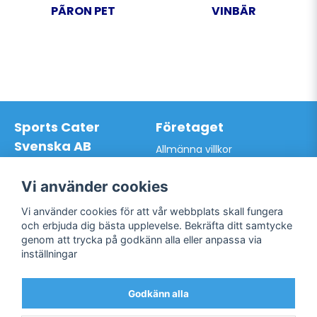
PÃRON PET
VINBÄR
Sports Cater
Företaget
Svenska AB
Allmänna villkor
Hantverkarvägen 9A
Hur du handlar hos oss
145 63 Norsborg
Kontakta oss
Vi använder cookies
Org.nr: 559024-7762
Bli kund / Logga in
Telefon: 0761-866627
Vi använder cookies för att vår webbplats skall fungera
Mail:
info@sportscater.se
och erbjuda dig bästa upplevelse. Bekräfta ditt samtycke
genom att trycka på godkänn alla eller anpassa via
inställningar
Support
Sociala medier
Allmänna villkor
Facebook
Godkänn alla
Hur du handlar hos oss
Twitter
Kontakta oss