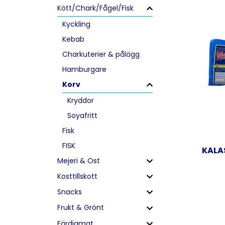
Kött/Chark/Fågel/Fisk
Kyckling
Kebab
Charkuterier & pålägg
Hamburgare
Korv
Kryddor
Soyafritt
Fisk
FISK
KALA
Mejeri & Ost
Kosttillskott
Snacks
Frukt & Grönt
Färdigmat