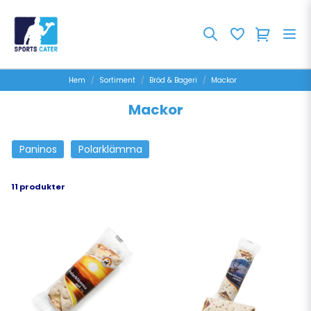
Hem
Sortiment
Bröd & Bageri
Mackor
Mackor
Paninos
Polarklämma
11 produkter