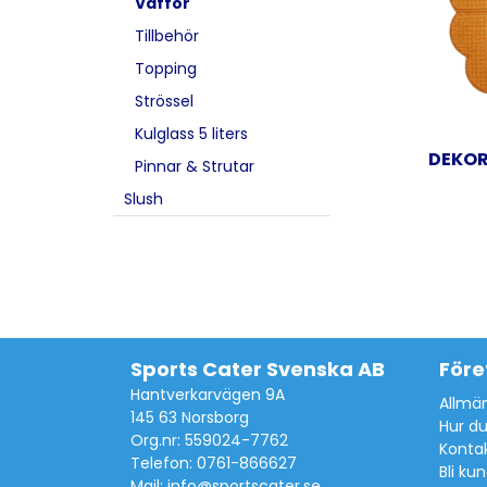
Våffor
Tillbehör
Topping
Strössel
Kulglass 5 liters
DEKOR
Pinnar & Strutar
Slush
Sports Cater Svenska AB
Före
Hantverkarvägen 9A
Allmän
145 63 Norsborg
Hur du
Org.nr: 559024-7762
Konta
Telefon: 0761-866627
Bli ku
Mail:
info@sportscater.se