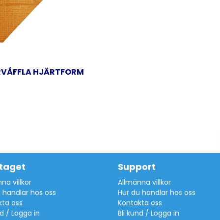
VÅFFLA HJÄRTFORM
taget
Support
na villkor
Allmänna villkor
 handlar hos oss
Hur du handlar hos oss
kta oss
Kontakta oss
nd / Logga in
Bli kund / Logga in