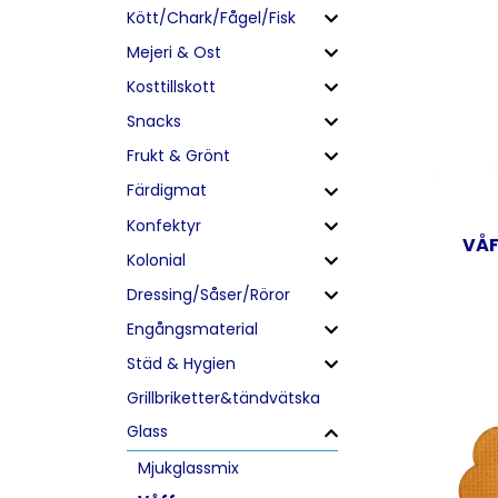
Kött/Chark/Fågel/Fisk
Mejeri & Ost
Kosttillskott
Snacks
Frukt & Grönt
Färdigmat
Konfektyr
VÅF
Kolonial
Dressing/Såser/Röror
Engångsmaterial
Städ & Hygien
Grillbriketter&tändvätska
Glass
Mjukglassmix