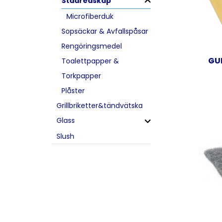
Städredskap
Microfiberduk
Sopsäckar & Avfallspåsar
Rengöringsmedel
GU
Toalettpapper &
Torkpapper
Plåster
Grillbriketter&tändvätska
Glass
Slush