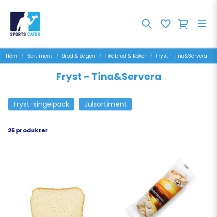
Hem
Sortiment
Bröd & Bageri
Fikabröd & Kakor
Fryst - Tina&Servera
Fryst - Tina&Servera
Fryst-singelpack
Julsortiment
25 produkter