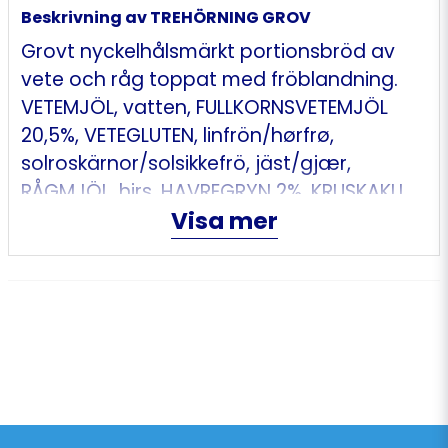
Beskrivning av TREHÖRNING GROV
Grovt nyckelhålsmärkt portionsbröd av
vete och råg toppat med fröblandning.
VETEMJÖL, vatten, FULLKORNSVETEMJÖL
20,5%, VETEGLUTEN, linfrön/hørfrø,
solroskärnor/solsikkefrö, jäst/gjær,
RÅGMJÖL, hirs, HAVREGRYN 2%, KRUSKAKLI
Visa mer
(av VETE) 2%, vört/vørt av KORN/BYGG,
vegetabilisk olja (raps), salt, gula
linfrön/hørfrø, malt av VETE, fruktsocker.
Kan innehålla spår av valnötter.