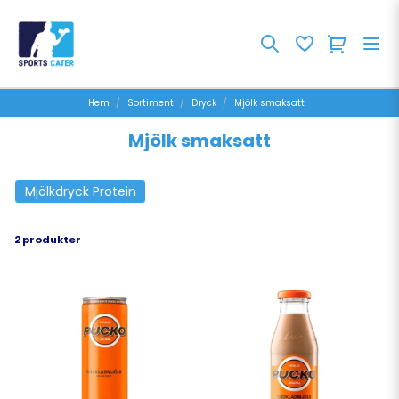
Hem
Sortiment
Dryck
Mjölk smaksatt
Mjölk smaksatt
Mjölkdryck Protein
2 produkter