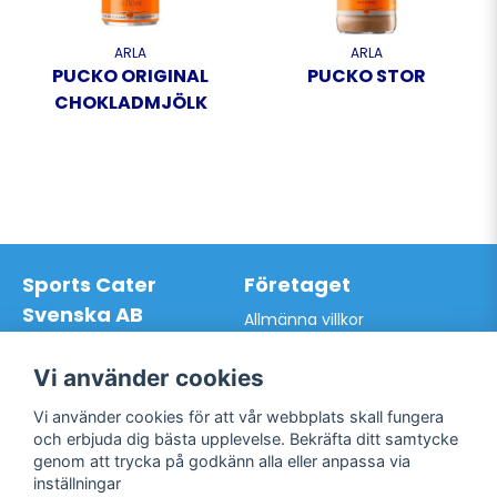
ARLA
ARLA
PUCKO ORIGINAL
PUCKO STOR
CHOKLADMJÖLK
Sports Cater
Företaget
Svenska AB
Allmänna villkor
Hantverkarvägen 9A
Hur du handlar hos oss
145 63 Norsborg
Kontakta oss
Vi använder cookies
Org.nr: 559024-7762
Bli kund / Logga in
Telefon: 0761-866627
Vi använder cookies för att vår webbplats skall fungera
Mail:
info@sportscater.se
och erbjuda dig bästa upplevelse. Bekräfta ditt samtycke
genom att trycka på godkänn alla eller anpassa via
inställningar
Support
Sociala medier