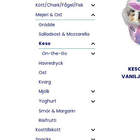
Kött/Chark/Fågel/Fisk
Mejeri & Ost
Grädde
Salladsost & Mozzarella
Keso
On-the-Go
Havredryck
KES
Ost
VANIL
Kvarg
Mjölk
Yoghurt
Smör & Margarin
Risifrutti
Kosttillskott
Snacks