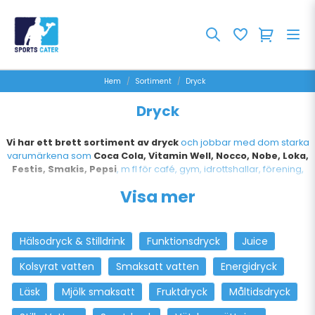
Hem
Sortiment
Dryck
Dryck
Vi har ett brett sortiment av dryck
och jobbar med dom starka
varumärkena som
Coca Cola, Vitamin Well, Nocco, Nobe, Loka,
Festis, Smakis, Pepsi
, m fl för café, gym, idrottshallar, förening,
andra återförsäljare.
Visa mer
Hälsodryck & Stilldrink
Funktionsdryck
Juice
Kolsyrat vatten
Smaksatt vatten
Energidryck
Läsk
Mjölk smaksatt
Fruktdryck
Måltidsdryck