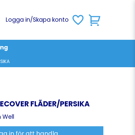
Logga in
/
Skapa konto
ing
SIKA
RECOVER FLÃDER/PERSIKA
 Well
ga in för att handla