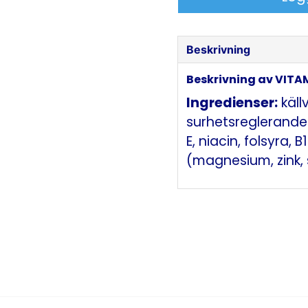
Beskrivning
Beskrivning av VIT
Ingredienser:
käll
surhetsreglerandem
E, niacin, folsyra, 
(magnesium, zink, s