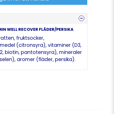
AMIN WELL RECOVER FLÃDER/PERSIKA
vatten, fruktsocker,
edel (citronsyra), vitaminer (D3,
B12, biotin, pantotensyra), mineraler
elen), aromer (fläder, persika).