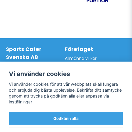
PORTION
Sports Cater
Företaget
Svenska AB
Allmänna villkor
Hantverkarvägen 9A
Hur du handlar hos oss
145 63 Norsborg
Kontakta oss
Vi använder cookies
Org.nr: 559024-7762
Bli kund / Logga in
Telefon: 0761-866627
Vi använder cookies för att vår webbplats skall fungera
Mail:
info@sportscater.se
och erbjuda dig bästa upplevelse. Bekräfta ditt samtycke
genom att trycka på godkänn alla eller anpassa via
inställningar
Support
Sociala medier
Allmänna villkor
Facebook
Godkänn alla
Hur du handlar hos oss
Twitter
Kontakta oss
Bli kund / Logga in