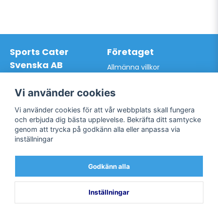
Sports Cater
Företaget
Svenska AB
Allmänna villkor
Hantverkarvägen 9A
Hur du handlar hos oss
145 63 Norsborg
Kontakta oss
Vi använder cookies
Org.nr: 559024-7762
Bli kund / Logga in
Telefon: 0761-866627
Vi använder cookies för att vår webbplats skall fungera
Mail:
info@sportscater.se
och erbjuda dig bästa upplevelse. Bekräfta ditt samtycke
genom att trycka på godkänn alla eller anpassa via
inställningar
Support
Sociala medier
Allmänna villkor
Facebook
Godkänn alla
Hur du handlar hos oss
Twitter
Kontakta oss
Bli kund / Logga in
Inställningar
Powered by Nyehandel AB