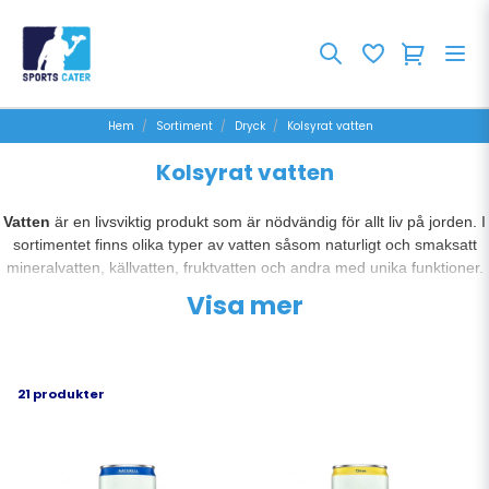
Hem
Sortiment
Dryck
Kolsyrat vatten
Kolsyrat vatten
Vatten
är en livsviktig produkt som är nödvändig för allt liv på jorden. I
sortimentet finns olika typer av vatten såsom naturligt och smaksatt
mineralvatten, källvatten, fruktvatten och andra med unika funktioner.
Vatten är en vanlig val för många människor och därför en viktig
Visa mer
produkt att ha tillgänglig för caféer, restauranger, hotell och andra
aktörer inom mat- och dryckesbranschen. Vårt sortiment innehåller
vatten från välkända varumärken som exempelvis Loka, Ramlösa,
Bonaqua, Imsdal, Aquadoor med olika smaker och egenskaper för
21 produkter
olika behov.