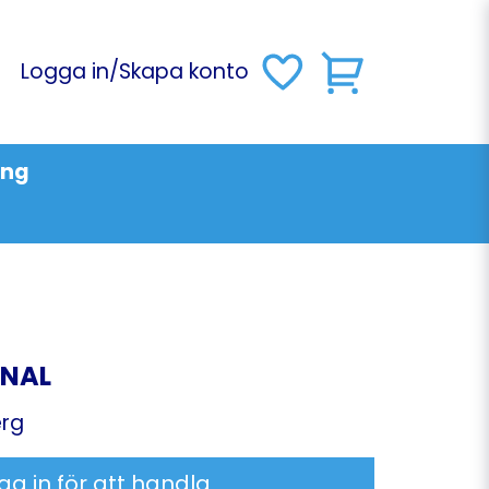
Logga in
/
Skapa konto
ing
INAL
erg
ga in för att handla