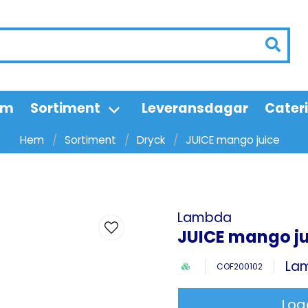
em
Sortiment
Leveransdagar
Cater
Hem
Sortiment
Dryck
JUICE mango juice
Lambda
JUICE mango ju
La
COF200102
Log