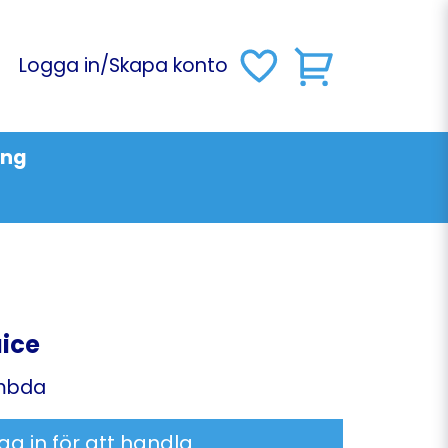
Logga in
/
Skapa konto
ing
ice
mbda
ga in för att handla