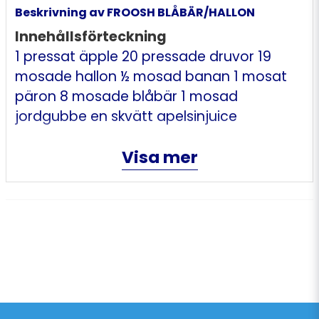
Beskrivning av FROOSH BLÅBÄR/HALLON
Innehållsförteckning
1 pressat äpple 20 pressade druvor 19
mosade hallon ½ mosad banan 1 mosat
päron 8 mosade blåbär 1 mosad
jordgubbe en skvätt apelsinjuice
Visa mer
Näringsinnehåll
56 kcal, Protein 0.5 g, Kolhydrat 12.8 g, Fett
0.1 g