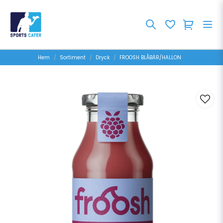
Hem
Sortiment
Dryck
FROOSH BLÅBÄR/HALLON