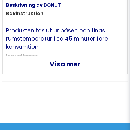
Beskrivning av DONUT
Bakinstruktion
Produkten tas ut ur påsen och tinas i
rumstemperatur i ca 45 minuter före
konsumtion.
Ingredienser
Visa mer
Ingredienser: VETEmjöl, vatten,
vegetabiliskt fett (palmolja, rapsolja),
socker, druvsocker, jäst,
emulgeringsmedel (E471, E481, E472e,
solroslecitin), bakpulver (E450, E500, E341),
salt, vasslepulver (från MJÖLK),
ÄGGpulver, mältat VETE, antioxidant
(E330), enzymer. Kan innehålla spår av