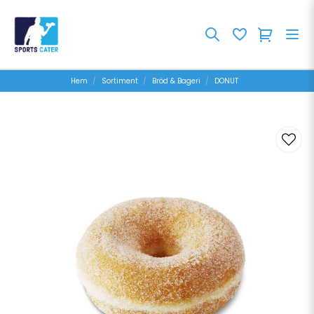
Hem
Sortiment
Bröd & Bageri
DONUT