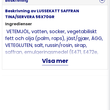
Beskrivning
Beskrivning av LUSSEKATT SAFFRAN
TINA/SERVERA 56X70GR
Ingredienser
VETEMJÖL, vatten, socker, vegetabiliskt
fett och olja (palm, raps), jäst/gjær, ÄGG,
VETEGLUTEN, salt, russin/rosin, sirap,
saffran, emulgeringsmedel (E471, E472e,
E481), druvsocker, förtjockningsmedel
Visa mer
(E466), aromer, solrosolja, vegetabiliskt
protein (ärt, potatis, böna), maltodextrin,
majsstärkelse, mjölbehandlingsmedel
(E300), vitamin A och D. Kan innehålla spår
av mjölk, soja.