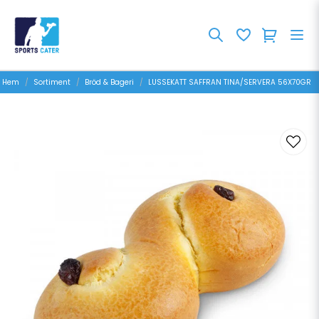
Hem
Sortiment
Bröd & Bageri
LUSSEKATT SAFFRAN TINA/SERVERA 56X70GR