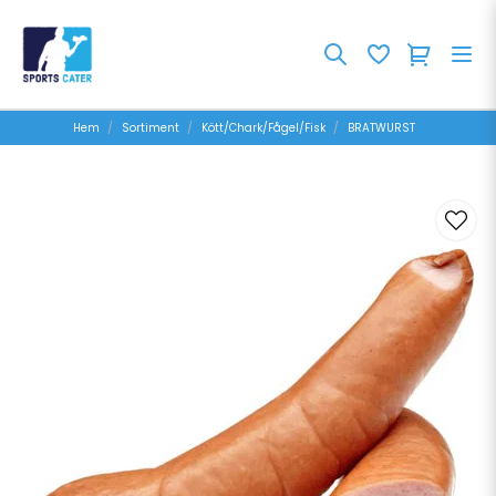
Hem
Sortiment
Kött/Chark/Fågel/Fisk
BRATWURST