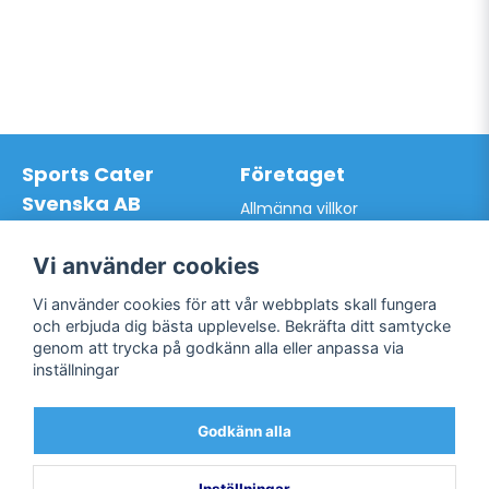
Sports Cater
Företaget
Svenska AB
Allmänna villkor
Hantverkarvägen 9A
Hur du handlar hos oss
145 63 Norsborg
Kontakta oss
Vi använder cookies
Org.nr: 559024-7762
Bli kund / Logga in
Telefon: 0761-866627
Vi använder cookies för att vår webbplats skall fungera
Mail:
info@sportscater.se
och erbjuda dig bästa upplevelse. Bekräfta ditt samtycke
genom att trycka på godkänn alla eller anpassa via
inställningar
Support
Sociala medier
Allmänna villkor
Facebook
Godkänn alla
Hur du handlar hos oss
Twitter
Kontakta oss
Bli kund / Logga in