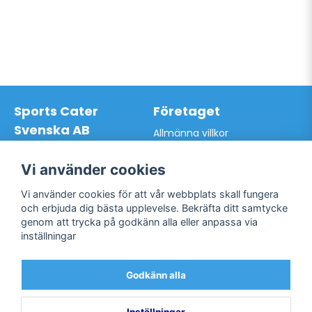
Sports Cater
Företaget
Svenska AB
Allmänna villkor
Hantverkarvägen 9A
Hur du handlar hos oss
145 63 Norsborg
Kontakta oss
Vi använder cookies
Org.nr: 559024-7762
Bli kund / Logga in
Telefon: 0761-866627
Vi använder cookies för att vår webbplats skall fungera
Mail:
info@sportscater.se
och erbjuda dig bästa upplevelse. Bekräfta ditt samtycke
genom att trycka på godkänn alla eller anpassa via
inställningar
Support
Sociala medier
Allmänna villkor
Facebook
Godkänn alla
Hur du handlar hos oss
Twitter
Kontakta oss
Bli kund / Logga in