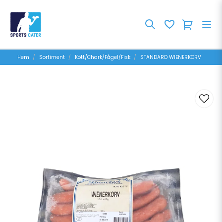
Hem
Sortiment
Kött/Chark/Fågel/Fisk
STANDARD WIENERKORV