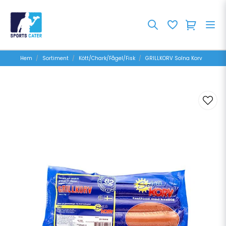
Hem
Sortiment
Kött/Chark/Fågel/Fisk
GRILLKORV Solna Korv