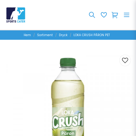
Hem
Sortiment
Dryck
LOKA CRUSH PÃRON PET