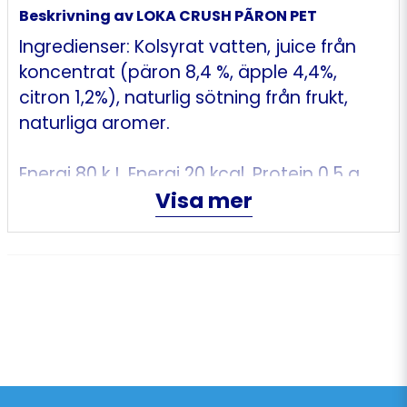
Beskrivning av LOKA CRUSH PÃRON PET
Ingredienser: Kolsyrat vatten, juice från
koncentrat (päron 8,4 %, äpple 4,4%,
citron 1,2%), naturlig sötning från frukt,
naturliga aromer.
Energi 80 kJ, Energi 20 kcal, Protein 0.5 g,
Visa mer
Fett 0.5 g, Varav mättat fett 0 g, Salt 0.2 g,
Kolhydrat 4.3 g, Varav sockerarter 2.8 g