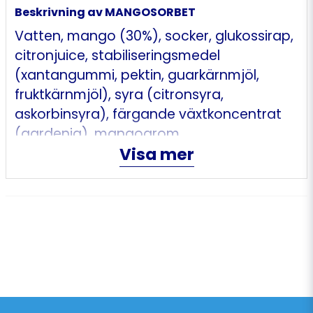
Beskrivning av MANGOSORBET
Vatten, mango (30%), socker, glukossirap,
citronjuice, stabiliseringsmedel
(xantangummi, pektin, guarkärnmjöl,
fruktkärnmjöl), syra (citronsyra,
askorbinsyra), färgande växtkoncentrat
(gardenia), mangoarom.
Visa mer
Informationen på förpackningen är alltid
den senast uppdaterade.