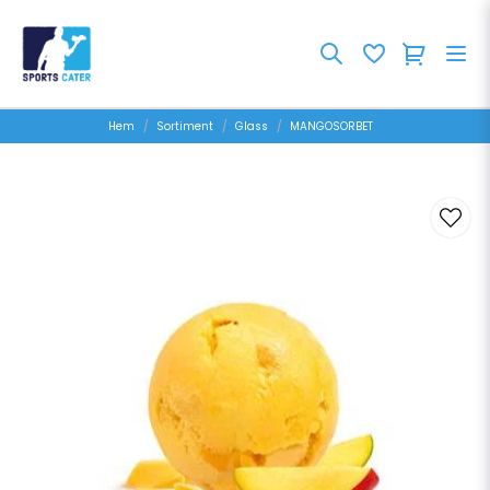
Hem
Sortiment
Glass
MANGOSORBET