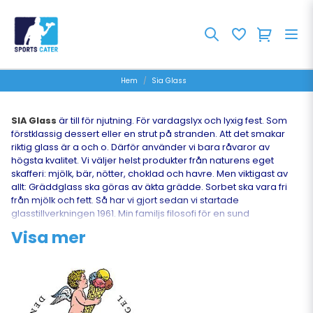
Hem
Sia Glass
SIA Glass
är till för njutning. För vardagslyx och lyxig fest. Som
förstklassig dessert eller en strut på stranden. Att det smakar
riktig glass är a och o. Därför använder vi bara råvaror av
högsta kvalitet. Vi väljer helst produkter från naturens eget
skafferi: mjölk, bär, nötter, choklad och havre. Men viktigast av
allt: Gräddglass ska göras av äkta grädde. Sorbet ska vara fri
från mjölk och fett. Så har vi gjort sedan vi startade
glasstillverkningen 1961. Min familjs filosofi för en sund
livsmedelsproduktion har äldre anor. Till medeltiden närmare
Visa mer
bestämt. 1569 etablerade mina anfäder Berte Qvarn AB.
Förankringen i det halländska kulturlandskapet och jordbruket
har sedan ärvts genom generationer. Liksom känslan för kvalitet
och ansvaret för en produktion i harmoni med miljön. Så kan vi
formulera vår vision; fötterna i myllan och historien, ansvar för
miljö och råvaror, glass som smakar himmelskt!
Sports Cater