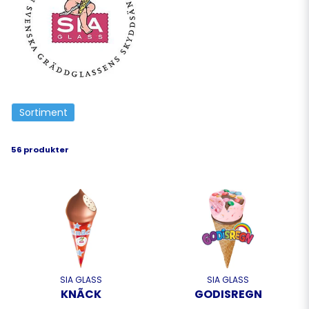
är återförsäljare/grossist och tillhandahåller hela SIA
sortiment av kulglass och stycksaker
Sortiment
56 produkter
SIA GLASS
SIA GLASS
KNÃCK
GODISREGN