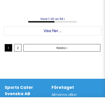
Visar 1-30 av 56 i
Visa fler ...
1
2
Nästa »
Sports Cater
Företaget
Svenska AB
Allmänna villkor
Hantverkarvägen 9A
Hur du handlar hos oss
145 63 Norsborg
Kontakta oss