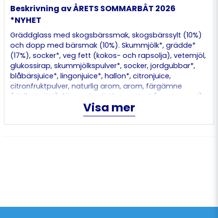
Beskrivning av ÅRETS SOMMARBÅT 2026
*NYHET
Gräddglass med skogsbärssmak, skogsbärssylt (10%)
och dopp med bärsmak (10%). Skummjölk*, grädde*
(17%), socker*, veg fett (kokos- och rapsolja), vetemjöl,
glukossirap, skummjölkspulver*, socker, jordgubbar*,
blåbärsjuice*, lingonjuice*, hallon*, citronjuice,
citronfruktpulver, naturlig arom, arom, färgämne
(rödbetsrött), färgande växtkoncentrat (svart morot),
Visa mer
emulgeringsmedel (mono- och diglycerider av veg
fettsyror, sojalecitin, lecitin), stabiliseringsmedel
(fruktkärnmjöl, guarkärnmjöl, pektin), vetestärkelse, salt.
Juice från koncentrat. *Ursprung: Sverige. Grädde med
40% fetthalt.