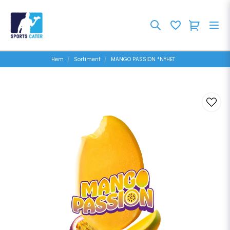
Hem
Sortiment
MANGO PASSION *NYHET