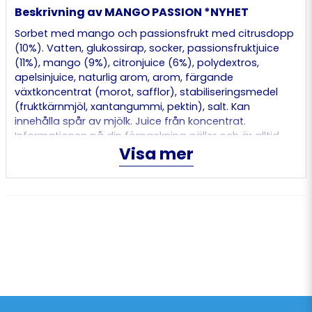
Beskrivning av MANGO PASSION *NYHET
Sorbet med mango och passionsfrukt med citrusdopp
(10%). Vatten, glukossirap, socker, passionsfruktjuice
(11%), mango (9%), citronjuice (6%), polydextros,
apelsinjuice, naturlig arom, arom, färgande
växtkoncentrat (morot, safflor), stabiliseringsmedel
(fruktkärnmjöl, xantangummi, pektin), salt. Kan
innehålla spår av mjölk. Juice från koncentrat.
Informationen på din förpackning gäller och är alltid
Visa mer
korrekt uppdaterad med produktens innehåll.