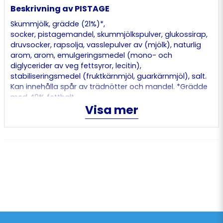
Beskrivning av PISTAGE
Skummjölk, grädde (21%)*,
socker, pistagemandel, skummjölkspulver, glukossirap,
druvsocker, rapsolja, vasslepulver av (mjölk), naturlig
arom, arom, emulgeringsmedel (mono- och
diglycerider av veg fettsyror, lecitin),
stabiliseringsmedel (fruktkärnmjöl, guarkärnmjöl), salt.
Kan innehålla spår av trädnötter och mandel. *Grädde
med 40% fetthalt.
Visa mer