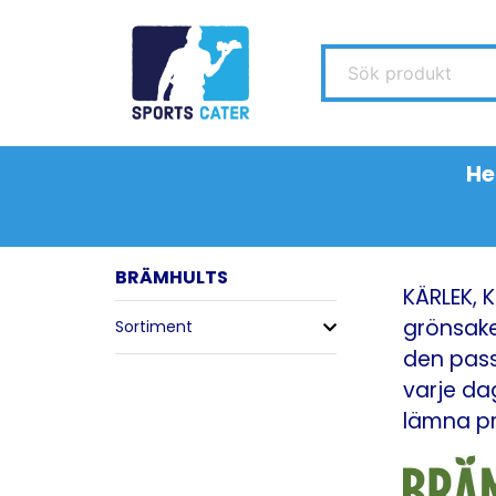
Sök produkt
H
BRÄMHULTS
KÄRLEK, 
grönsake
Sortiment
den pass
varje dag
lämna pr