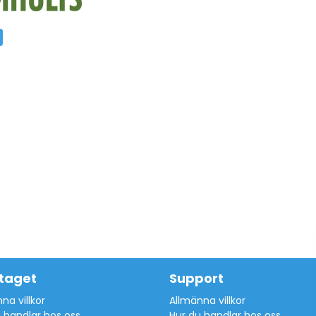
taget
Support
na villkor
Allmänna villkor
 handlar hos oss
Hur du handlar hos oss