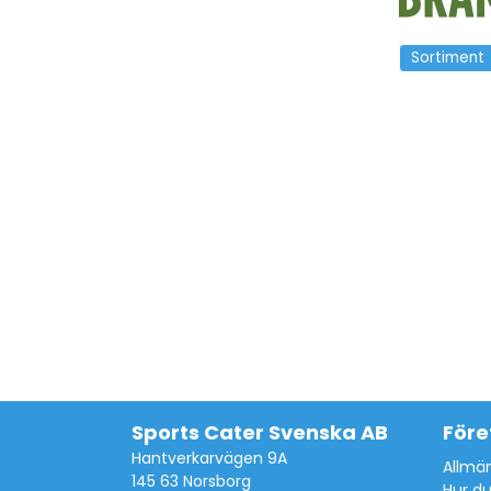
Sortiment
Sports Cater Svenska AB
Före
Hantverkarvägen 9A
Allmän
145 63 Norsborg
Hur du