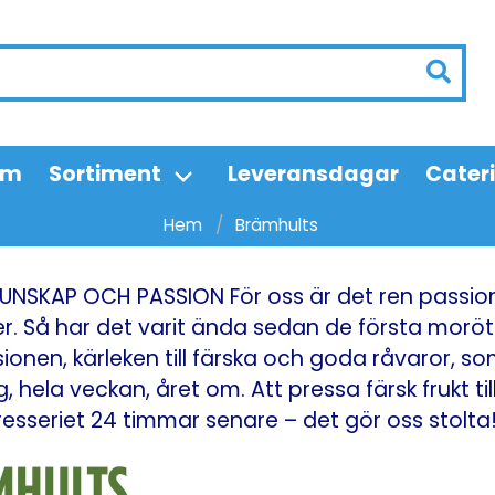
em
Sortiment
Leveransdagar
Cater
Hem
Brämhults
KUNSKAP OCH PASSION För oss är det ren passion 
r. Så har det varit ända sedan de första moröt
ionen, kärleken till färska och goda råvaror, s
, hela veckan, året om. Att pressa färsk frukt t
esseriet 24 timmar senare – det gör oss stolta