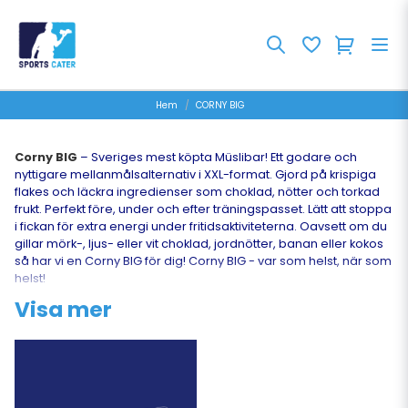
Hem
CORNY BIG
Corny BIG
– Sveriges mest köpta Müslibar! Ett godare och
nyttigare mellanmålsalternativ i XXL-format. Gjord på krispiga
flakes och läckra ingredienser som choklad, nötter och torkad
frukt. Perfekt före, under och efter träningspasset. Lätt att stoppa
i fickan för extra energi under fritidsaktiviteterna. Oavsett om du
gillar mörk-, ljus- eller vit choklad, jordnötter, banan eller kokos
så har vi en Corny BIG för dig! Corny BIG - var som helst, när som
helst!
Visa mer