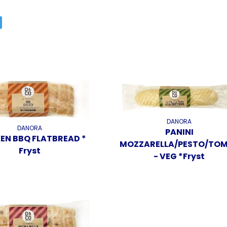
DANORA
DANORA
PANINI
EN BBQ FLATBREAD *
MOZZARELLA/PESTO/TO
Fryst
- VEG *Fryst