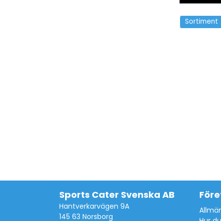
Sortiment
Sports Cater Svenska AB
Före
Hantverkarvägen 9A
Allmän
145 63 Norsborg
Hur du