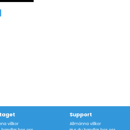
taget
Support
na villkor
Allmänna villkor
 handlar hos oss
Hur du handlar hos oss