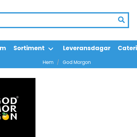
em
Sortiment
Leveransdagar
Cater
Hem
God Morgon