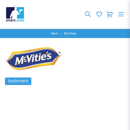
Hem
McVities
Sortiment