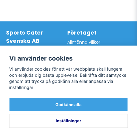
Sports Cater
Företaget
Svenska AB
Allmänna villkor
Hantverkarvägen 9A
Hur du handlar hos oss
145 63 Norsborg
Kontakta oss
Vi använder cookies
Org.nr: 559024-7762
Bli kund / Logga in
Telefon: 0761-866627
Vi använder cookies för att vår webbplats skall fungera
Mail:
info@sportscater.se
och erbjuda dig bästa upplevelse. Bekräfta ditt samtycke
genom att trycka på godkänn alla eller anpassa via
inställningar
Support
Sociala medier
Allmänna villkor
Facebook
Godkänn alla
Hur du handlar hos oss
Twitter
Kontakta oss
Bli kund / Logga in
Inställningar
Powered by Nyehandel AB