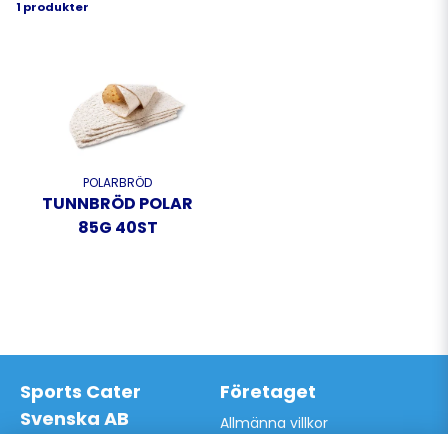
1 produkter
POLARBRÖD
TUNNBRÖD POLAR
85G 40ST
Sports Cater
Företaget
Svenska AB
Allmänna villkor
Hantverkarvägen 9A
Hur du handlar hos oss