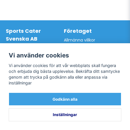
Sports Cater
Företaget
Svenska AB
Allmänna villkor
Hantverkarvägen 9A
Hur du handlar hos oss
145 63 Norsborg
Kontakta oss
Vi använder cookies
Org.nr: 559024-7762
Bli kund / Logga in
Telefon: 0761-866627
Vi använder cookies för att vår webbplats skall fungera
Mail:
info@sportscater.se
och erbjuda dig bästa upplevelse. Bekräfta ditt samtycke
genom att trycka på godkänn alla eller anpassa via
inställningar
Support
Sociala medier
Allmänna villkor
Facebook
Godkänn alla
Hur du handlar hos oss
Twitter
Kontakta oss
Bli kund / Logga in
Inställningar
Powered by Nyehandel AB