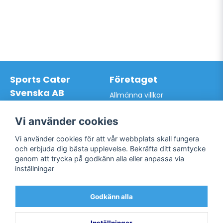
Sports Cater
Företaget
Svenska AB
Allmänna villkor
Hantverkarvägen 9A
Hur du handlar hos oss
145 63 Norsborg
Kontakta oss
Vi använder cookies
Org.nr: 559024-7762
Bli kund / Logga in
Telefon: 0761-866627
Vi använder cookies för att vår webbplats skall fungera
Mail:
info@sportscater.se
och erbjuda dig bästa upplevelse. Bekräfta ditt samtycke
genom att trycka på godkänn alla eller anpassa via
inställningar
Support
Sociala medier
Allmänna villkor
Facebook
Godkänn alla
Hur du handlar hos oss
Twitter
Kontakta oss
Bli kund / Logga in