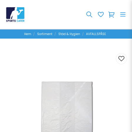
Hem
Sortiment
Städ & Hygien
AVFALLSPÅSE